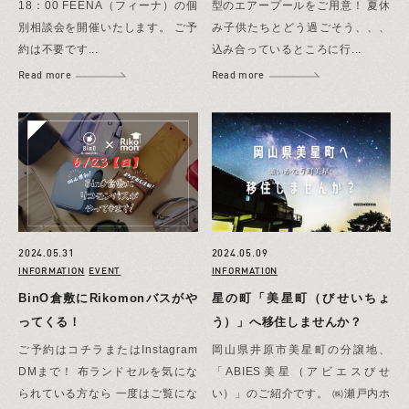
18：00 FEENA（フィーナ）の個
型のエアープールをご用意！ 夏休
別相談会を開催いたします。 ご予
み子供たちとどう過ごそう、、、
約は不要です...
込み合っているところに行...
Read more
Read more
2024.05.31
2024.05.09
INFORMATION
EVENT
INFORMATION
BinO倉敷にRikomonバスがや
星の町「美星町（びせいちょ
ってくる！
う）」へ移住しませんか？
ご予約はコチラまたはInstagram
岡山県井原市美星町の分譲地、
DMまで！ 布ランドセルを気にな
「ABIES美星（アビエスびせ
られている方なら 一度はご覧にな
い）」のご紹介です。 ㈱瀬戸内ホ