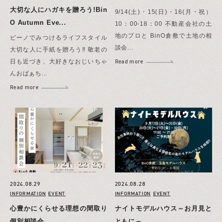
大切な人にハガキを贈ろう!Bin
9/14(土)・15(日)・16(月・祝）
O Autumn Eve...
10：00-18：00 不動産会社の土
地のプロと BinO倉敷で土地の相
ビーノでみつけるライフスタイル
談会...
大切な人に手紙を贈ろう‼︎ 敬老の
Read more
日も近づき、大好きなおじいちゃ
んおばぁち...
Read more
2024.08.29
2024.08.28
INFORMATION
EVENT
INFORMATION
EVENT
心豊かにくらせる理想の間取り
ナイトモデルハウス～お月見と
個別相談会
ともに～