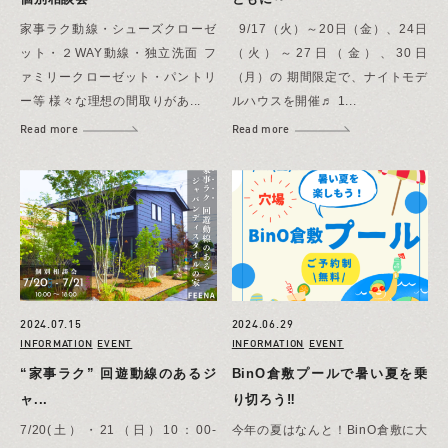
家事ラク動線・シューズクローゼ
9/17（火）～20日（金）、24日
ット・２WAY動線・独立洗面 フ
（火）～27日（金）、30日
ァミリークローゼット・パントリ
（月）の 期間限定で、ナイトモデ
ー等 様々な理想の間取りがあ...
ルハウスを開催♬ 1...
Read more
Read more
2024.07.15
2024.06.29
INFORMATION
EVENT
INFORMATION
EVENT
“家事ラク” 回遊動線のあるジ
BinO倉敷プールで暑い夏を乗
ャ...
り切ろう‼
7/20(土）・21（日）10：00-
今年の夏はなんと！BinO倉敷に大