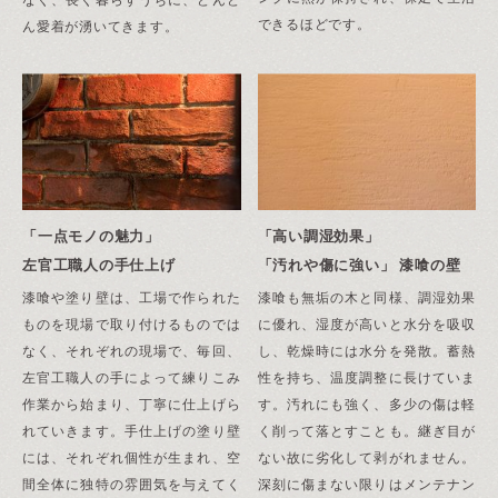
なく、長く暮らすうちに、どんど
できるほどです。
ん愛着が湧いてきます。
「一点モノの魅力」
「高い調湿効果」
左官工職人の手仕上げ
「汚れや傷に強い」 漆喰の壁
漆喰や塗り壁は、工場で作られた
漆喰も無垢の木と同様、調湿効果
ものを現場で取り付けるものでは
に優れ、湿度が高いと水分を吸収
なく、それぞれの現場で、毎回、
し、乾燥時には水分を発散。蓄熱
左官工職人の手によって練りこみ
性を持ち、温度調整に長けていま
作業から始まり、丁寧に仕上げら
す。汚れにも強く、多少の傷は軽
れていきます。手仕上げの塗り壁
く削って落とすことも。継ぎ目が
には、それぞれ個性が生まれ、空
ない故に劣化して剥がれません。
間全体に独特の雰囲気を与えてく
深刻に傷まない限りはメンテナン