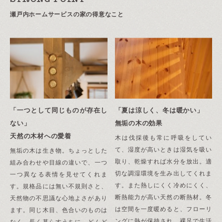
瀬戸内ホームサービスの家の得意なこと
「一つとして同じものが存在し
「夏は涼しく、冬は暖かい」
ない」
無垢の木の効果
天然の木材への愛着
木は伐採後も常に呼吸をしてい
て、湿度が高いときは湿気を吸い
無垢の木は生き物。ちょっとした
取り、乾燥すれば水分を放出。適
組み合わせや目線の違いで、一つ
切な調湿環境を生み出してくれま
一つ異なる表情を見せてくれま
す。また熱しにくく冷めにくく、
す。規格品には無い不規則さと、
断熱能力が高い天然の断熱材。冬
天然物の不思議な心地よさがあり
は空間を一度暖めると、フローリ
ます。同じ木目、色合いのものは
ングに熱が保持され、裸足で生活