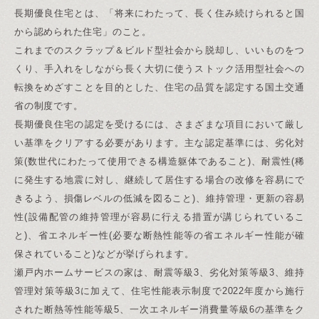
長期優良住宅とは、「将来にわたって、長く住み続けられると国
から認められた住宅」のこと。
これまでのスクラップ＆ビルド型社会から脱却し、いいものをつ
くり、手入れをしながら長く大切に使うストック活用型社会への
転換をめざすことを目的とした、住宅の品質を認定する国土交通
省の制度です。
長期優良住宅の認定を受けるには、さまざまな項目において厳し
い基準をクリアする必要があります。主な認定基準には、劣化対
策(数世代にわたって使用できる構造躯体であること)、耐震性(稀
に発生する地震に対し、継続して居住する場合の改修を容易にで
きるよう、損傷レベルの低減を図ること)、維持管理・更新の容易
性(設備配管の維持管理が容易に行える措置が講じられているこ
と)、省エネルギー性(必要な断熱性能等の省エネルギー性能が確
保されていること)などが挙げられます。
瀬戸内ホームサービスの家は、耐震等級3、劣化対策等級3、維持
管理対策等級3に加えて、住宅性能表示制度で2022年度から施行
された断熱等性能等級5、一次エネルギー消費量等級6の基準をク