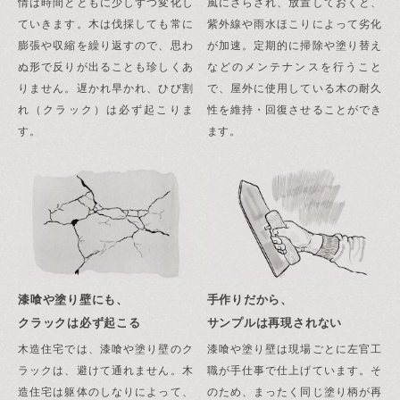
情は時間とともに少しずつ変化し
風にさらされ、放置しておくと、
ていきます。木は伐採しても常に
紫外線や雨水ほこりによって劣化
膨張や収縮を繰り返すので、思わ
が加速。定期的に掃除や塗り替え
ぬ形で反りが出ることも珍しくあ
などのメンテナンスを行うこと
りません。遅かれ早かれ、ひび割
で、屋外に使用している木の耐久
れ（クラック）は必ず起こりま
性を維持・回復させることができ
す。
ます。
漆喰や塗り壁にも、
手作りだから、
クラックは必ず起こる
サンプルは再現されない
木造住宅では、漆喰や塗り壁のク
漆喰や塗り壁は現場ごとに左官工
ラックは、避けて通れません。木
職が手仕事で仕上げています。そ
造住宅は躯体のしなりによって、
のため、まったく同じ塗り柄が再